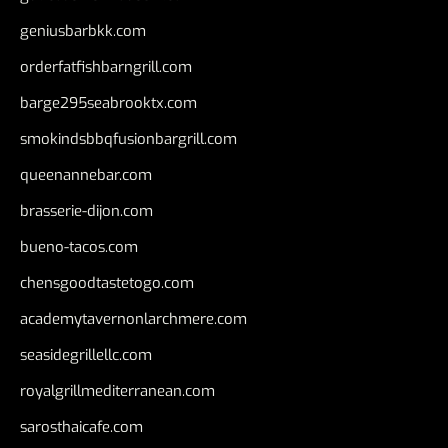
geniusbarbkk.com
orderfatfishbarngrill.com
barge295seabrooktx.com
smokindsbbqfusionbargrill.com
queenannebar.com
brasserie-dijon.com
bueno-tacos.com
chensgoodtastetogo.com
academytavernonlarchmere.com
seasidegrillellc.com
royalgrillmediterranean.com
sarosthaicafe.com