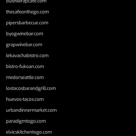
dushiwrapcafe.com
thecafeonthego.com
pipersbarbecue.com
byogwinebar.com
grapwinebar.com
lekavachabistro.com
bistro-fukoan.com
medorseattle.com
lostacosbarandgrill.com
huevos-tacos.com
urbandinnermarket.com
paradigmtogo.com
elvicskitchentogo.com