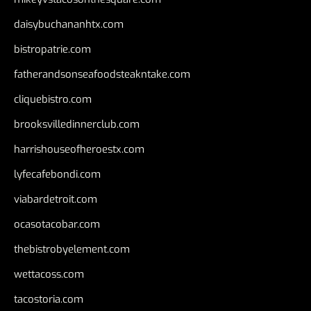
daisybuchananhtx.com
bistropatrie.com
fatherandsonseafoodsteakntake.com
cliquebistro.com
brooksvilledinnerclub.com
harrishouseofheroestx.com
lyfecafebondi.com
viabardetroit.com
ocasotacobar.com
thebistrobyelement.com
wettacoss.com
tacostoria.com