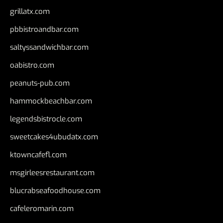
grillatx.com
pbbistroandbar.com
saltyssandwichbar.com
oabistro.com
peanuts-pub.com
hammockbeachbar.com
legendsbistrocle.com
sweetcakes4ubudatx.com
ktowncafefl.com
msgirleesrestaurant.com
blucrabseafoodhouse.com
cafeleromarin.com