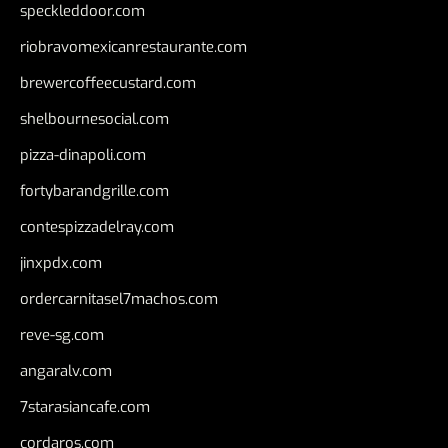
speckleddoor.com
riobravomexicanrestaurante.com
brewercoffeecustard.com
shelbournesocial.com
pizza-dinapoli.com
fortybarandgrille.com
contespizzadelray.com
jinxpdx.com
ordercarnitasel7machos.com
reve-sg.com
angaralv.com
7starasiancafe.com
cordaros.com