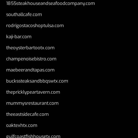
1855steakhouseandseafoodcompany.com
southallcafe.com
rodrigostacoshoptulsa.com
kaji-bar.com
theoysterbartootx.com
champenoisebistro.com
maebeerandtapas.com
buckssteaksandbbqswtx.com
thepricklypeartavern.com
mummysrestaurant.com
theeastsidecafe.com
oaktexhtx.com
gulfcoastfishhousetx.com