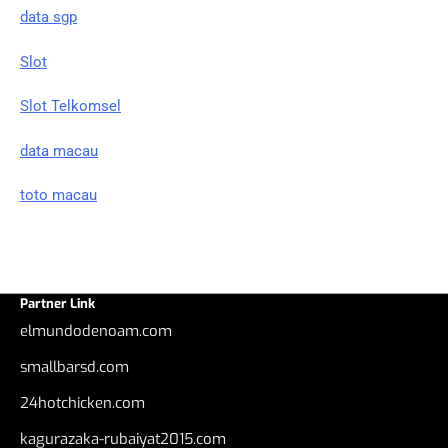
data sgp
Slot
Slot Telkomsel
data macau
toto macau
Partner Link
elmundodenoam.com
smallbarsd.com
24hotchicken.com
kagurazaka-rubaiyat2015.com