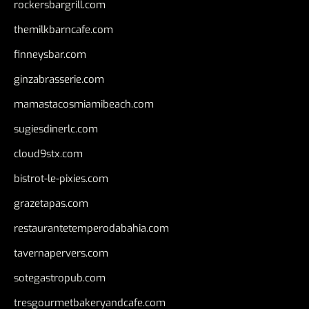
rockersbargrill.com
themilkbarncafe.com
finneysbar.com
ginzabrasserie.com
mamastacosmiamibeach.com
sugiesdinerlc.com
cloud9stx.com
bistrot-le-pixies.com
grazetapas.com
restaurantetemperodabahia.com
tavernapervers.com
sotegastropub.com
tresgourmetbakeryandcafe.com