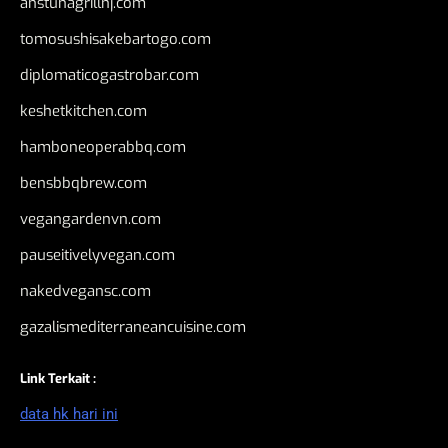
anstunagrillnj.com
tomosushisakebartogo.com
diplomaticogastrobar.com
keshetkitchen.com
hamboneoperabbq.com
bensbbqbrew.com
vegangardenvn.com
pauseitivelyvegan.com
nakedvegansc.com
gazalismediterraneancuisine.com
Link Terkait :
data hk hari ini