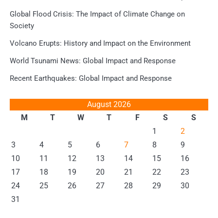
Global Flood Crisis: The Impact of Climate Change on
Society
Volcano Erupts: History and Impact on the Environment
World Tsunami News: Global Impact and Response
Recent Earthquakes: Global Impact and Response
August 2026
M
T
W
T
F
S
S
1
2
3
4
5
6
7
8
9
10
11
12
13
14
15
16
17
18
19
20
21
22
23
24
25
26
27
28
29
30
31