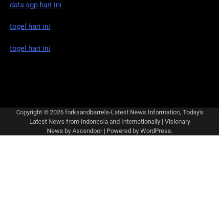
data sgp hari ini
togel hari ini
togel hari ini
Copyright © 2026
forksandbarrels-Latest News Information, Today's
Latest News from Indonesia and Internationally
| Visionary
News by
Ascendoor
| Powered by
WordPress
.