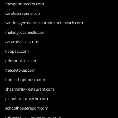
thespoonmarket.com
carolescreperie.com
sandrasgermanrestaurantstpetebeach.com
makingroceriesllc.com
casamiralejos.com
kbopatx.com
primoquisine.com
thecityfoxes.com
boneschophouse.com
chezmartin-restaurant.com
pianobar-lacaleche.com
schoolhousereport.com
mikeyvstacosonthesquare.com