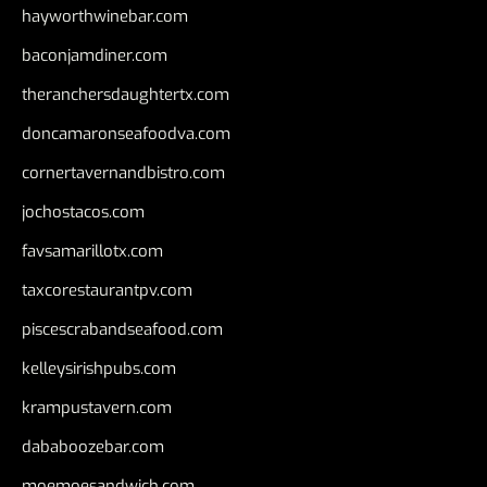
hayworthwinebar.com
baconjamdiner.com
theranchersdaughtertx.com
doncamaronseafoodva.com
cornertavernandbistro.com
jochostacos.com
favsamarillotx.com
taxcorestaurantpv.com
piscescrabandseafood.com
kelleysirishpubs.com
krampustavern.com
dababoozebar.com
moemoesandwich.com