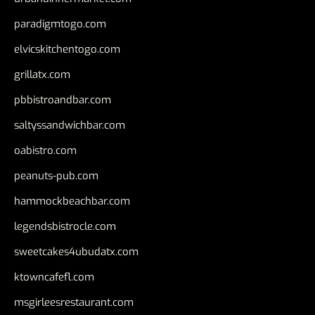
paradigmtogo.com
elvicskitchentogo.com
grillatx.com
pbbistroandbar.com
saltyssandwichbar.com
oabistro.com
peanuts-pub.com
hammockbeachbar.com
legendsbistrocle.com
sweetcakes4ubudatx.com
ktowncafefl.com
msgirleesrestaurant.com