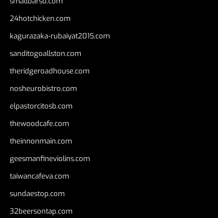
smallbarsd.com
24hotchicken.com
kagurazaka-rubaiyat2015.com
sanditogoallston.com
theridgeroadhouse.com
nosheurobistro.com
elpastorcitosb.com
thewoodcafe.com
theinnonmain.com
geesmanfineviolins.com
taiwancafeva.com
sundaestop.com
32beersontap.com