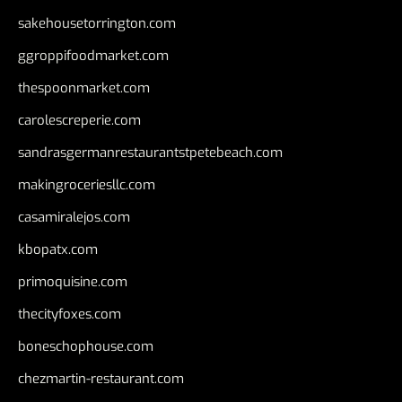
sakehousetorrington.com
ggroppifoodmarket.com
thespoonmarket.com
carolescreperie.com
sandrasgermanrestaurantstpetebeach.com
makingroceriesllc.com
casamiralejos.com
kbopatx.com
primoquisine.com
thecityfoxes.com
boneschophouse.com
chezmartin-restaurant.com