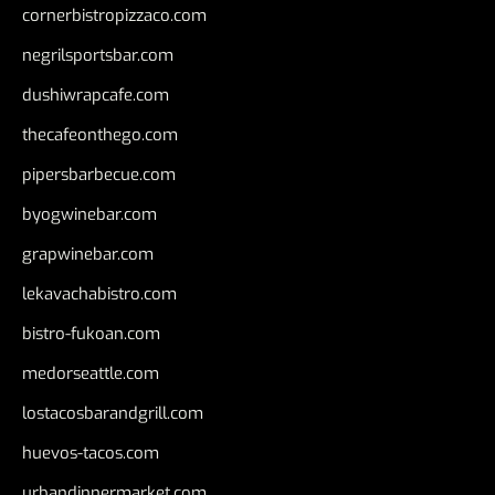
cornerbistropizzaco.com
negrilsportsbar.com
dushiwrapcafe.com
thecafeonthego.com
pipersbarbecue.com
byogwinebar.com
grapwinebar.com
lekavachabistro.com
bistro-fukoan.com
medorseattle.com
lostacosbarandgrill.com
huevos-tacos.com
urbandinnermarket.com