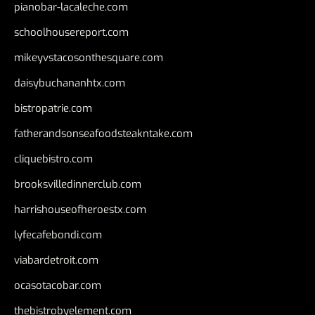
pianobar-lacaleche.com
schoolhousereport.com
mikeyvstacosonthesquare.com
daisybuchananhtx.com
bistropatrie.com
fatherandsonseafoodsteakntake.com
cliquebistro.com
brooksvilledinnerclub.com
harrishouseofheroestx.com
lyfecafebondi.com
viabardetroit.com
ocasotacobar.com
thebistrobyelement.com