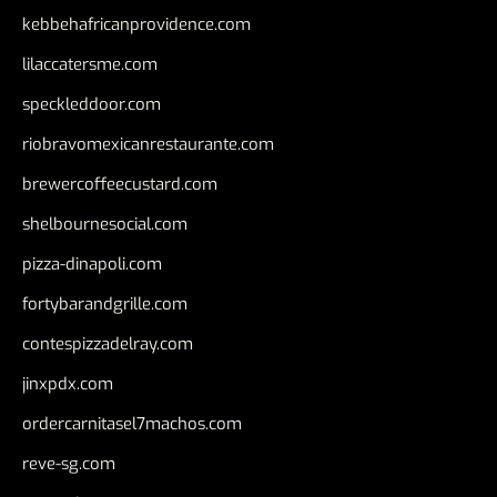
kebbehafricanprovidence.com
lilaccatersme.com
speckleddoor.com
riobravomexicanrestaurante.com
brewercoffeecustard.com
shelbournesocial.com
pizza-dinapoli.com
fortybarandgrille.com
contespizzadelray.com
jinxpdx.com
ordercarnitasel7machos.com
reve-sg.com