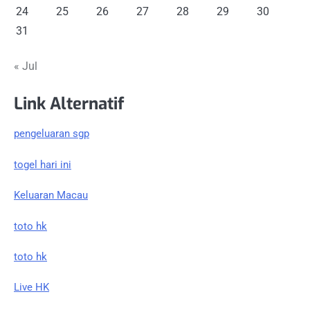
24
25
26
27
28
29
30
31
« Jul
Link Alternatif
pengeluaran sgp
togel hari ini
Keluaran Macau
toto hk
toto hk
Live HK