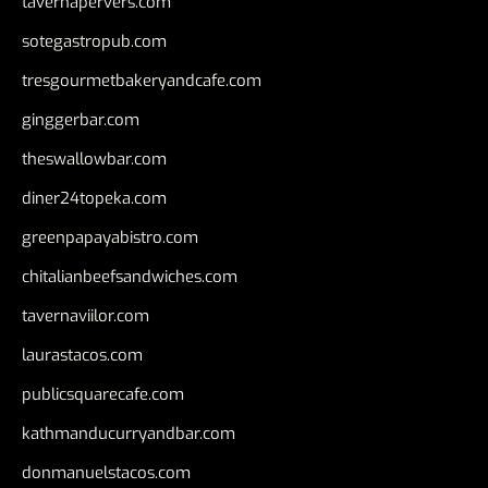
tavernapervers.com
sotegastropub.com
tresgourmetbakeryandcafe.com
ginggerbar.com
theswallowbar.com
diner24topeka.com
greenpapayabistro.com
chitalianbeefsandwiches.com
tavernaviilor.com
laurastacos.com
publicsquarecafe.com
kathmanducurryandbar.com
donmanuelstacos.com