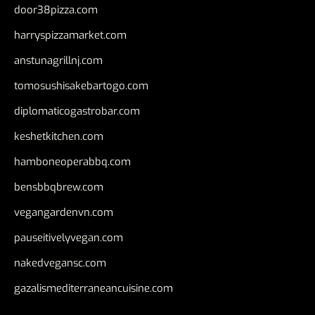
door38pizza.com
harryspizzamarket.com
anstunagrillnj.com
tomosushisakebartogo.com
diplomaticogastrobar.com
keshetkitchen.com
hamboneoperabbq.com
bensbbqbrew.com
vegangardenvn.com
pauseitivelyvegan.com
nakedvegansc.com
gazalismediterraneancuisine.com