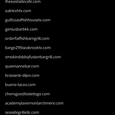
theeastsidecafe.com
oaktexhtx.com
gulfcoastfishhousetx.com
geniusbarbkk.com
orderfatfishbarngrill.com
barge295seabrooktx.com
smokindsbbqfusionbargrill.com
queenannebar.com
brasserie-dijon.com
bueno-tacos.com
chensgoodtastetogo.com
academytavernonlarchmere.com
seasidegrillellc.com