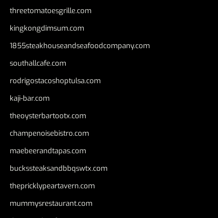
threetomatoesgrille.com
kingkongdimsum.com
1855steakhouseandseafoodcompany.com
southallcafe.com
rodrigostacoshoptulsa.com
kaji-bar.com
theoysterbartootx.com
champenoisebistro.com
maebeerandtapas.com
buckssteaksandbbqswtx.com
thepricklypeartavern.com
mummysrestaurant.com