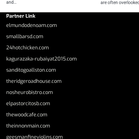
and…
are often overlook
Partner Link
elmundodenoam.com
smallbarsd.com
24hotchicken.com
kagurazaka-rubaiyat2015.com
sanditogoallston.com
theridgeroadhouse.com
nosheurobistro.com
elpastorcitosb.com
thewoodcafe.com
theinnonmain.com
geesmanfineviolins.com