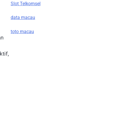
Slot Telkomsel
data macau
toto macau
an
tif,