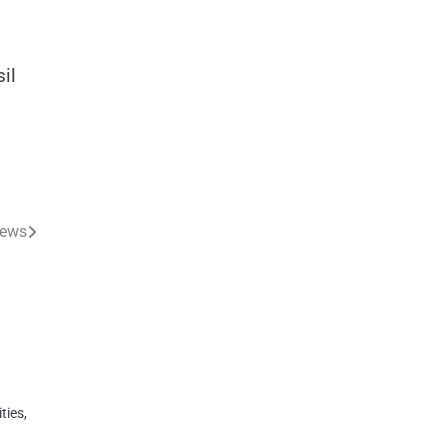
il
news
ties,