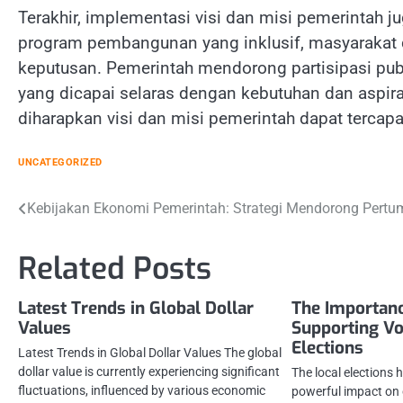
Terakhir, implementasi visi dan misi pemerintah j
program pembangunan yang inklusif, masyarakat 
keputusan. Pemerintah mendorong partisipasi pub
yang dicapai selaras dengan kebutuhan dan aspira
diharapkan visi dan misi pemerintah dapat tercapai
UNCATEGORIZED
Post
Kebijakan Ekonomi Pemerintah: Strategi Mendorong Pert
navigation
Related Posts
Latest Trends in Global Dollar
The Importanc
Values
Supporting Vo
Elections
Latest Trends in Global Dollar Values The global
dollar value is currently experiencing significant
The local elections 
fluctuations, influenced by various economic
powerful impact on o