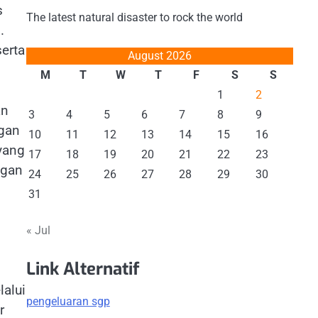
s
The latest natural disaster to rock the world
.
erta
August 2026
M
T
W
T
F
S
S
1
2
an
3
4
5
6
7
8
9
ngan
10
11
12
13
14
15
16
yang
17
18
19
20
21
22
23
ngan
24
25
26
27
28
29
30
31
« Jul
Link Alternatif
lalui
pengeluaran sgp
r